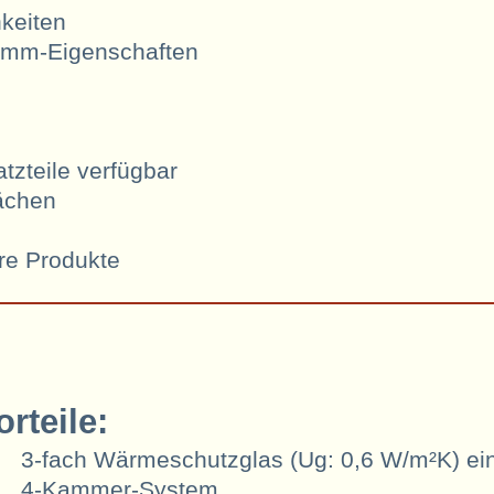
hkeiten
ämm-Eigenschaften
atzteile verfügbar
lächen
ere Produkte
orteile:
3-fach Wärmeschutzglas (Ug: 0,6 W/m²K) ei
4-Kammer-System